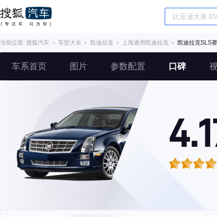
当前位置:
搜狐汽车
＞
车型大全
＞
凯迪拉克
＞
上海通用凯迪拉克
＞
凯迪拉克SLS
车系首页
图片
参数配置
口碑
4.1