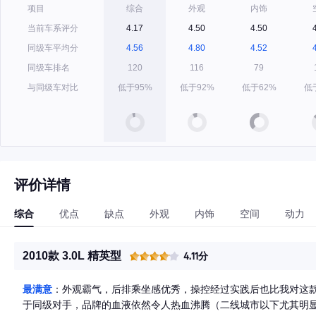
项目
综合
外观
内饰
当前车系评分
4.17
4.50
4.50
同级车平均分
4.56
4.80
4.52
同级车排名
120
116
79
与同级车对比
低于95%
低于92%
低于62%
低
评价详情
综合
优点
缺点
外观
内饰
空间
动力
2010款 3.0L 精英型
4.11分
最满意
：外观霸气，后排乘坐感优秀，操控经过实践后也比我对这
于同级对手，品牌的血液依然令人热血沸腾（二线城市以下尤其明