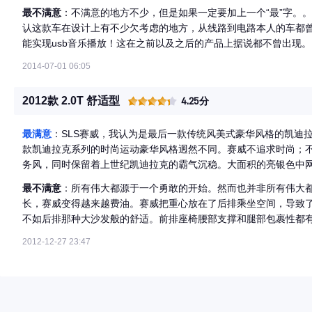
最不满意
：不满意的地方不少，但是如果一定要加上一个“最”字。
认这款车在设计上有不少欠考虑的地方，从线路到电路本人的车都
能实现usb音乐播放！这在之前以及之后的产品上据说都不曾出现。
2014-07-01 06:05
2012款 2.0T 舒适型
4.25分
最满意
：SLS赛威，我认为是最后一款传统风美式豪华风格的凯迪
款凯迪拉克系列的时尚运动豪华风格迥然不同。赛威不追求时尚；
务风，同时保留着上世纪凯迪拉克的霸气沉稳。大面积的亮银色中
的设计风格相差甚远。也正是这些特征，使得赛威成为了街道上别
最不满意
：所有伟大都源于一个勇敢的开始。然而也并非所有伟大
为豪华商务C级轿车，但是在某些方面拥有D级车的潜质。5米1的
长，赛威变得越来越费油。赛威把重心放在了后排乘坐空间，导致
威越级式的定位。
不如后排那种大沙发般的舒适。前排座椅腰部支撑和腿部包裹性都
2012-12-27 23:47