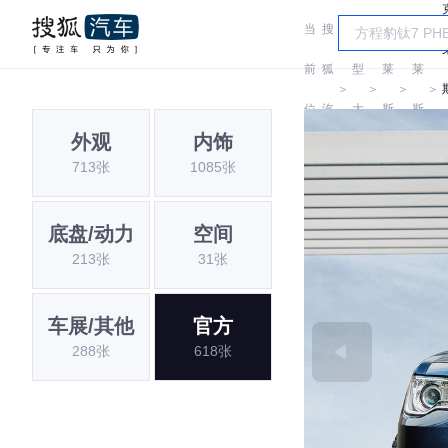
当
搜
车
克
克
前
狐
型
莱
莱
＞
＞
＞
＞
位
汽
大
斯
斯
外观
内饰
置:
车
全
勒
勒
713张
1085张
底盘/动力
空间
213张
31张
车展/其他
官方
288张
618张