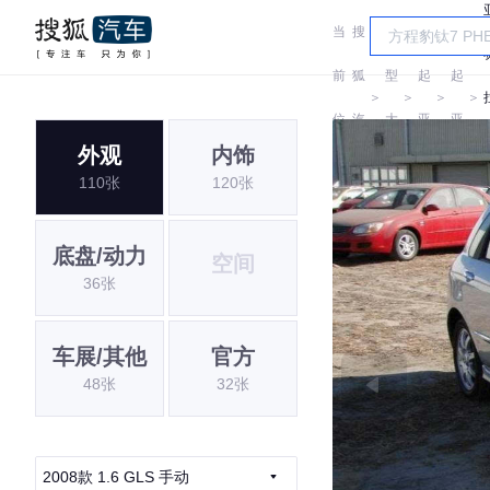
当
搜
车
前
狐
型
起
起
＞
＞
＞
＞
位
汽
大
亚
亚
外观
内饰
置:
车
全
110张
120张
底盘/动力
空间
36张
车展/其他
官方
48张
32张
2008款 1.6 GLS 手动