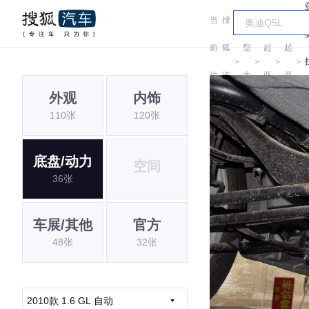
当
搜
车
前
狐
型
起
起
＞
＞
＞
＞
位
汽
大
亚
亚
外观
内饰
置:
车
全
110张
120张
底盘/动力
空间
36张
车展/其他
官方
48张
32张
2010款 1.6 GL 自动