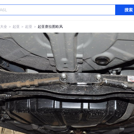
搜索
大全
＞
起亚
＞
起亚
＞
起亚赛拉图欧风