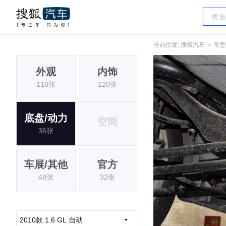
当前位置:
搜狐汽车
＞
车型
外观
内饰
110张
120张
底盘/动力
空间
36张
车展/其他
官方
48张
32张
2010款 1.6 GL 自动