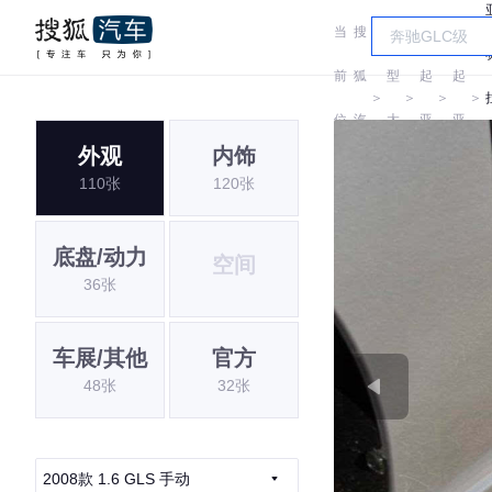
当
搜
车
前
狐
型
起
起
＞
＞
＞
＞
位
汽
大
亚
亚
外观
内饰
置:
车
全
110张
120张
底盘/动力
空间
36张
车展/其他
官方
48张
32张
2008款 1.6 GLS 手动