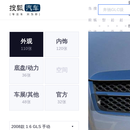
当
搜
车
前
狐
型
起
起
＞
＞
＞
＞
位
汽
大
亚
亚
外观
内饰
置:
车
全
110张
120张
底盘/动力
空间
36张
车展/其他
官方
48张
32张
2008款 1.6 GLS 手动