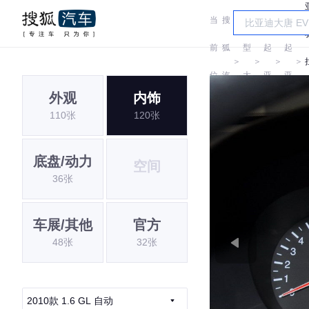
当
搜
车
前
狐
型
起
起
＞
＞
＞
＞
位
汽
大
亚
亚
外观
内饰
置:
车
全
110张
120张
底盘/动力
空间
36张
车展/其他
官方
48张
32张
2010款 1.6 GL 自动