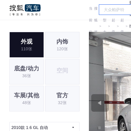
当
搜
车
前
狐
型
起
起
＞
＞
＞
＞
位
汽
大
亚
亚
外观
内饰
置:
车
全
110张
120张
底盘/动力
空间
36张
车展/其他
官方
48张
32张
2010款 1.6 GL 自动