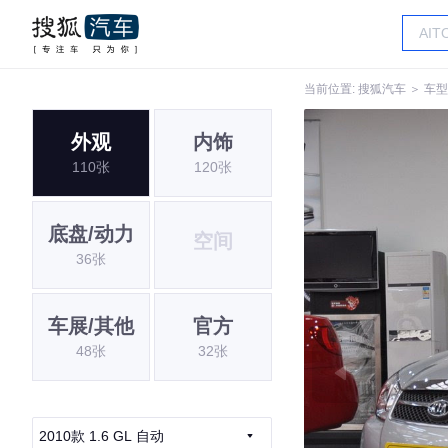
当前位置:
搜狐汽车
＞
车型
外观
内饰
110张
120张
底盘/动力
空间
36张
车展/其他
官方
48张
32张
2010款 1.6 GL 自动