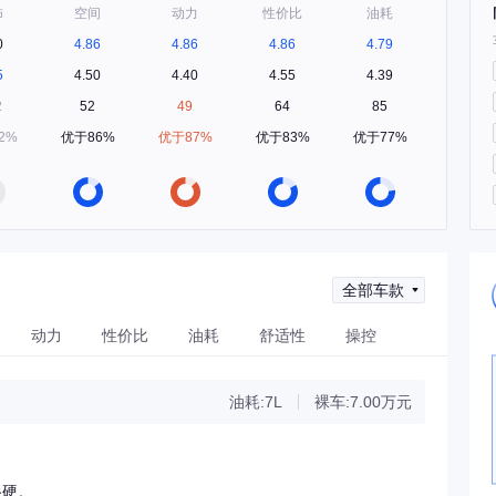
饰
空间
动力
性价比
油耗
0
4.86
4.86
4.86
4.79
5
4.50
4.40
4.55
4.39
2
52
49
64
85
2%
优于86%
优于87%
优于83%
优于77%
全部车款
动力
性价比
油耗
舒适性
操控
油耗:7L
裸车:7.00万元
很硬。