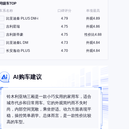
同级车TOP
车系名称
口碑评分
单项最高
比亚迪秦 PLUS DM-i
4.79
外观4.89
吉利星瑞
4.75
外观4.86
吉利新帝豪
4.75
性价比4.88
比亚迪秦L DM
4.73
外观4.84
长安逸动 PLUS
4.70
外观4.84
AI购车建议
铃木利亚纳三厢是一款小巧实用的家用车，适合
城市代步和日常用车。它的外观简约而不失时
尚，内部空间宽敞，乘坐舒适。动力方面表现平
稳，操控简单易学。总体而言，是一款性价比较
高的车型。