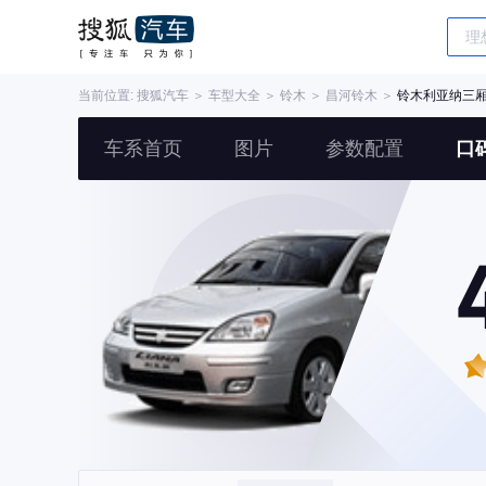
当前位置:
搜狐汽车
＞
车型大全
＞
铃木
＞
昌河铃木
＞
铃木利亚纳三
车系首页
图片
参数配置
口