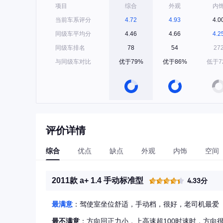
项目
综合
外观
内
当前车系评分
4.72
4.93
4.0
同级车平均分
4.46
4.66
4.2
同级车排名
78
54
27
与同级车对比
优于79%
优于86%
低于7
评价详情
综合
优点
缺点
外观
内饰
空间
2011款 a+ 1.4 手动标准型
4.33分
最满意
：驾使室坐位舒适，手动档，很好，老司机最爱
最不满意
：方向回正力小，上高速超100时速时，方向