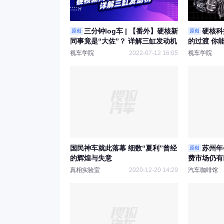
三分钟log车 | 【番外】硬核新
硬核科
原创
原创
同事竟是“大佐”？ 详解三缸发动机
的过渡 你
视车学院
2022-07-12 16:05
视车学院
国民神车就此落幕 细数“夏利”曾经
苏州年
原创
的辉煌与失意
费市场仍有
真相实验室
2020-12-20 14:29
汽车咖啡馆