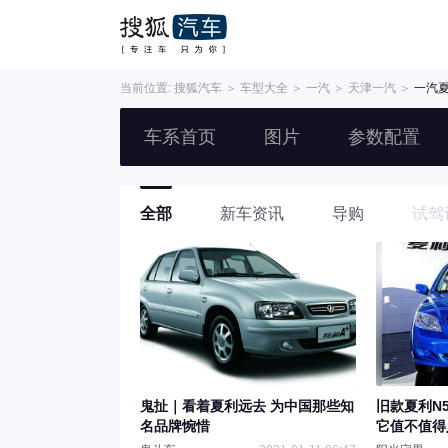
当前位置:
搜狐汽车
＞
车型大全
＞
一汽
＞
天津一汽
＞
一汽夏
车系首页
图片
参数配置
全部
新车资讯
导购
试驾
鬼扯｜看着夏利远去 为中国那些知
旧款夏利N
名品牌惋惜
它值不值得