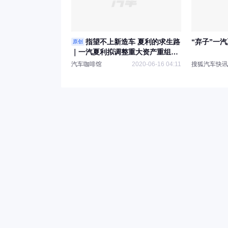
指望不上新造车 夏利的求生路
“弃子”一
原创
｜一汽夏利拟调整重大资产重组方
案 或有新入局者
汽车咖啡馆
2020-06-16 04:11
搜狐汽车快讯