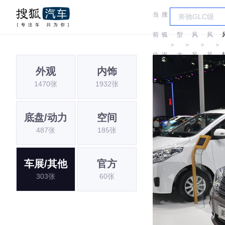
当
搜
车
东
东
前
狐
型
风
风
＞
＞
＞
＞
位
汽
大
风
风
外观
内饰
置:
车
全
行
行
1470张
1932张
底盘/动力
空间
487张
185张
车展/其他
官方
303张
60张