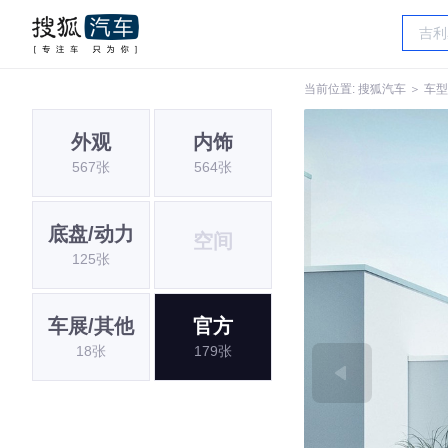
当前位置:
搜狐汽车
＞
车型
外观
内饰
567张
564张
底盘/动力
空间
125张
车展/其他
官方
18张
179张