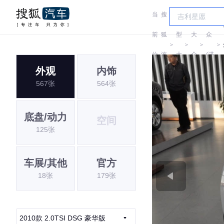
当
搜
车
大
前
狐
型
大
众
＞
＞
＞
＞
位
汽
大
众
(进
外观
内饰
置:
车
全
口)
567张
564张
底盘/动力
空间
125张
车展/其他
官方
18张
179张
2010款 2.0TSI DSG 豪华版