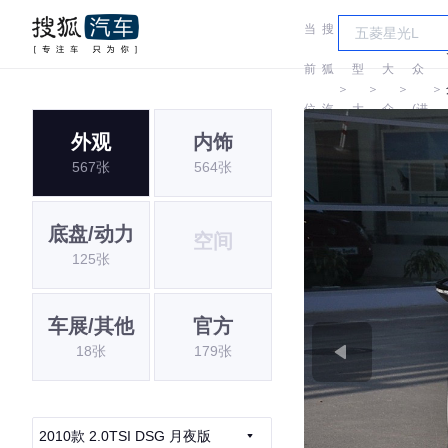
当
搜
车
大
前
狐
型
大
众
＞
＞
＞
＞
位
汽
大
众
(进
外观
内饰
置:
车
全
口)
567张
564张
底盘/动力
空间
125张
车展/其他
官方
18张
179张
2010款 2.0TSI DSG 月夜版