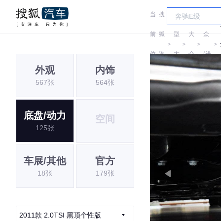
当
搜
车
大
前
狐
型
大
众
＞
＞
＞
＞
位
汽
大
众
(进
外观
内饰
置:
车
全
口)
567张
564张
底盘/动力
空间
125张
车展/其他
官方
18张
179张
2011款 2.0TSI 黑顶个性版