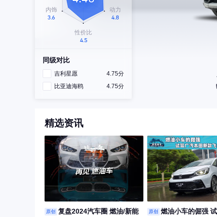
同级对比
吉利星愿
4.75分
比亚迪海鸥
4.75分
精选资讯
复盘2024汽车圈 燃油/新能
燃油小车的倔强 
原创
原创