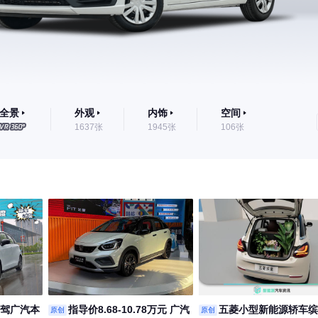
全景
外观
内饰
空间
1637张
1945张
106张
试驾广汽本
指导价8.68-10.78万元 广汽
五菱小型新能源轿车缤
原创
原创