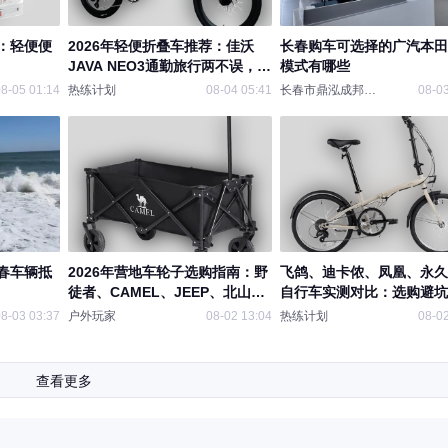
：轻便便
2026年轻便折叠车推荐：佳沃
长春购车可选择的广汽本田
JAVA NEO3通勤旅行两不误，高
模式有哪些
性价比折叠车深度体验
8-05 01:14
热练计划
08-04 05:41
长春市鼎泓成邦汽车
08-03
春车辆抵
2026年营地车轮子选购指南：野
飞鸽、迪卡侬、凤凰、永久
徒者、CAMEL、JEEP、北山狼
自行车实测对比：选购避坑
四款实测对比
南，这5个维度决定你骑得
8-03 03:37
户外玩家
08-02 13:04
热练计划
08-02
查看更多