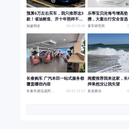
预算6万左右买车，我只推荐这3
乐蒂宝贝沧海号增高垫
款！省油耐造、开十年照样不心
携，大童出行安全首选
疼
知鉴明史
08-05 09:49
童车研究所
0
长春购车 广汽本田一站式服务都
闺蜜推荐我来这家，长
覆盖哪些内容
押果然没让我失望
长春市鼎泓成邦汽车
08-03 16:22
辰龙典当
0