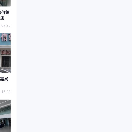
如何筛
店
07:23
嘉兴
 16:28