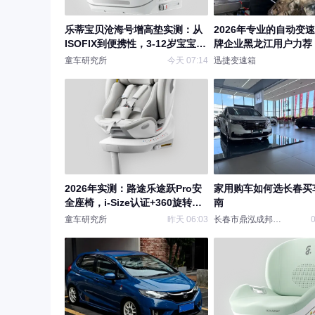
乐蒂宝贝沧海号增高垫实测：从
2026年专业的自动变
ISOFIX到便携性，3-12岁宝宝出
牌企业黑龙江用户力荐
行神器对比评测
童车研究所
今天 07:14
迅捷变速箱
2026年实测：路途乐途跃Pro安
家用购车如何选长春买
全座椅，i-Size认证+360旋转，
南
带娃出行神器
童车研究所
昨天 06:03
长春市鼎泓成邦汽车
0