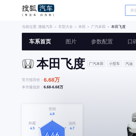
当前位置:
搜狐汽车
＞
车型大全
＞
本田
＞
广汽本田
＞
本田飞度
车系首页
图片
参数配置
口
本田飞度
广汽本田
小型车
汽油
6.68万
官方指导价：
本市最低价：
6.68-6.68万