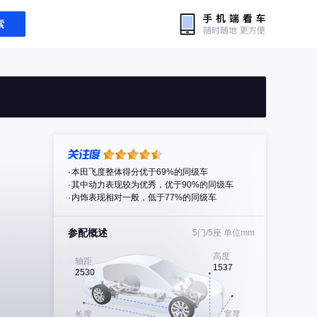
索
本田飞度整体得分优于69%的同级车
其中动力表现较为优秀，优于90%的同级车
内饰表现相对一般，低于77%的同级车
参配概述
5门/5座
单位mm
高度
轴距
1537
2530
长度
宽度