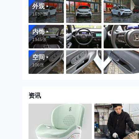
外观
1637张
内饰
1945张
空间
106张
资讯