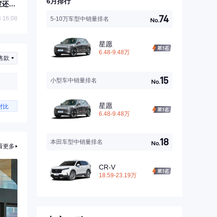
6月排行
度还要
74
 16:08
5-10万车型中销量排名
No.
星愿
6.48-9.48万
售款
15
小型车中销量排名
No.
星愿
对比
6.48-9.48万
18
本田车型中销量排名
No.
看更多
CR-V
18.59-23.19万