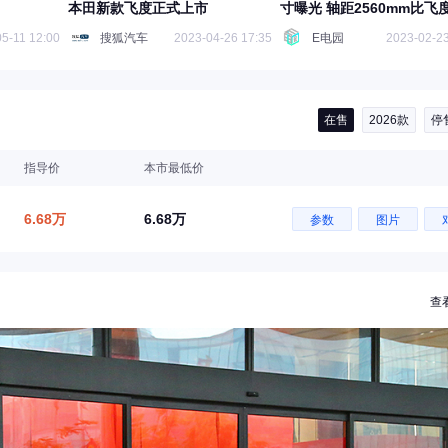
本田新款飞度正式上市
寸曝光 轴距2560mm比飞
大
5-11 12:00
搜狐汽车
2023-04-26 17:35
E电园
2023-02-23
在售
2026款
停
指导价
本市最低价
6.68万
6.68万
参数
图片
查