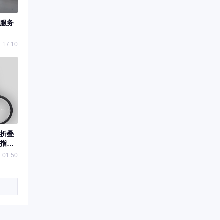
服务
 17:10
折叠
指
爽不爽
 01:50