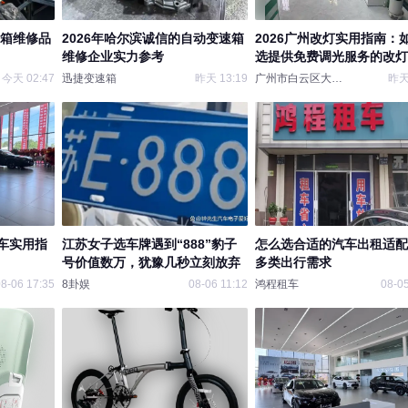
速箱维修品
2026年哈尔滨诚信的自动变速箱
2026广州改灯实用指南：
维修企业实力参考
选提供免费调光服务的改灯
今天 02:47
迅捷变速箱
昨天 13:19
广州市白云区大宋车灯
昨天 
车实用指
江苏女子选车牌遇到“888”豹子
怎么选合适的汽车出租适配
号价值数万，犹豫几秒立刻放弃
多类出行需求
8-06 17:35
8卦娱
08-06 11:12
鸿程租车
08-05