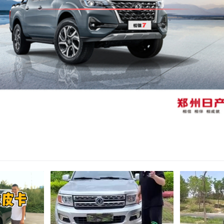
亮度
饱和度
对比度