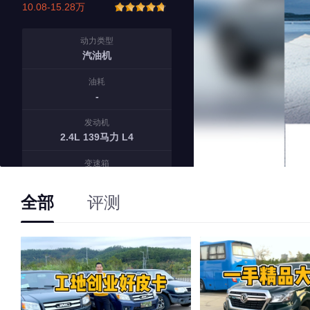
10.08-15.28万
动力类型
汽油机
油耗
-
发动机
2.4L 139马力 L4
变速箱
5挡手动
全部
评测