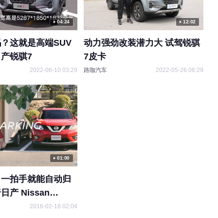
04:24
12:02
？这就是高端SUV
动力强劲改装潜力大 试驾锐骐
产锐骐7
7皮卡
2022-06-10 03:29
路咖汽车
2022-05-26 06:29
01:00
】一拍手就能自动归
产 Nissan
hair
y
2016-02-18 02:04