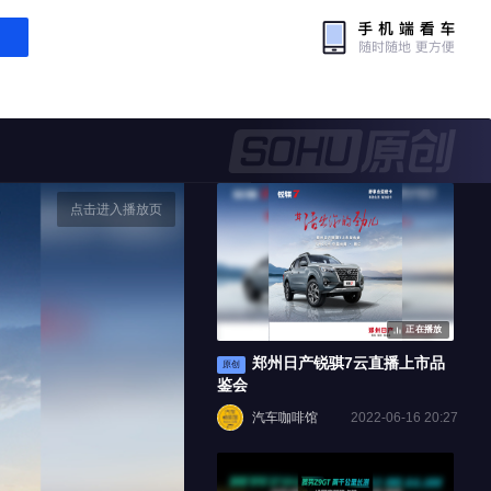
点击进入播放页
正在播放
郑州日产锐骐7云直播上市品
原创
鉴会
汽车咖啡馆
2022-06-16 20:27