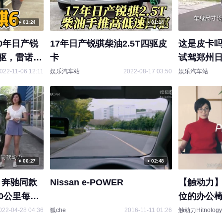
01:24
01:14
0年日产锐
17年日产锐骐柴油2.5T四驱皮
这是皮卡吗
两驱，雷诺动
卡
试驾郑州日
车#日产锐
022-11-06 12:11
娱乐汽车站
2022-08-17 03:50
娱乐汽车站
06:27
02:48
！奔驰同款
Nissan e-POWER
【触动力
00公里每公
位的办公椅日
Parking C
022-04-28 04:36
狐che
2016-11-11 01:26
触动力Hitnolog