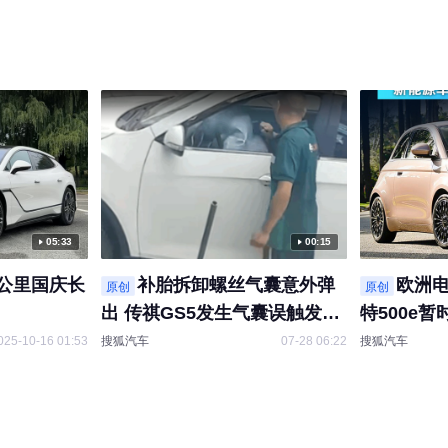
05:33
00:15
千公里国庆长
补胎拆卸螺丝气囊意外弹
欧洲电
原创
原创
出 传祺GS5发生气囊误触发事
特500e
故 赔偿责任等待检测结论定夺
025-10-16 01:53
搜狐汽车
07-28 06:22
搜狐汽车