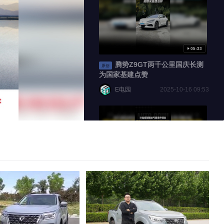
标准
100
05:33
100
腾势Z9GT两千公里国庆长测
原创
为国家基建点赞
E电园
2025-10-16 09:53
倍速
00:15
补胎拆卸螺丝气囊意外弹出 传
原创
祺GS5发生气囊误触发事故 赔偿责
任等待检测结论定夺
搜狐汽车
9天前