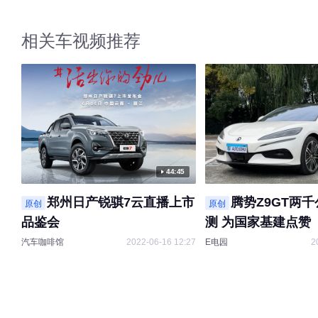
相关车视频推荐
44:45
郑州日产锐骐7云直播上市
腾势Z9GT两
原创
原创
品鉴会
测 为国家基建点赞
汽车咖啡馆
2022-06-16 12:27
E电园
2