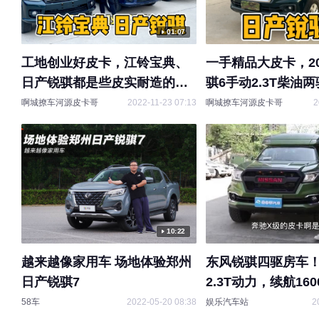
01:07
工地创业好皮卡，江铃宝典、
一手精品大皮卡，2
日产锐骐都是些皮实耐造的工
骐6手动2.3T柴油
具车！#皮卡 #江铃宝典
力果然够猛！#二手
啊城撩车河源皮卡哥
2022-11-23 07:13
啊城撩车河源皮卡哥
2
骐6
10:22
越来越像家用车 场地体验郑州
东风锐骐四驱房车
日产锐骐7
2.3T动力，续航16
里仅6毛4
58车
2022-05-20 08:38
娱乐汽车站
2