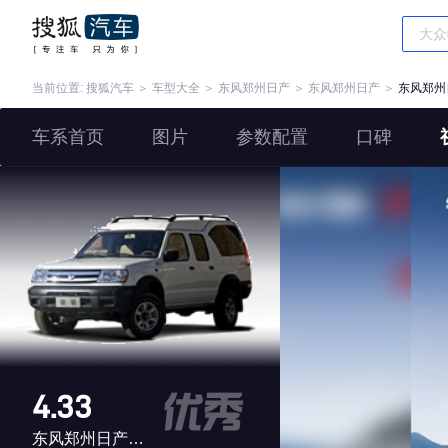
当前位置:
搜狐汽车
＞
车型大全
＞
东风郑州日产
＞
东风郑州日产
＞
东风郑州
车系首页
图片
参数配置
口碑
4.33
东风郑州日产锐骐多功能商用车