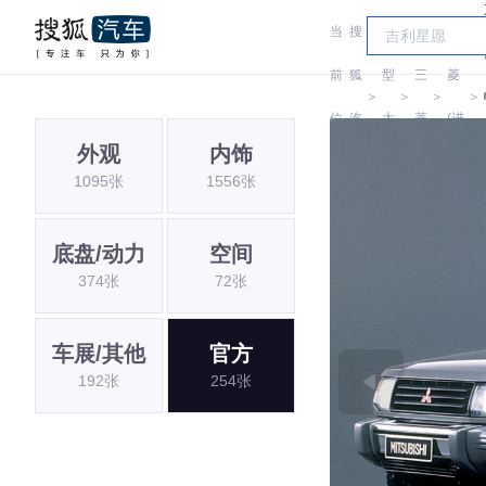
当
搜
车
三
前
狐
型
三
菱
＞
＞
＞
＞
位
汽
大
菱
(进
外观
内饰
置:
车
全
口)
1095张
1556张
底盘/动力
空间
374张
72张
车展/其他
官方
192张
254张