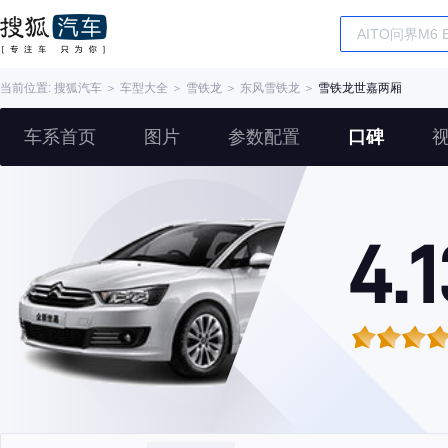
当前位置:
搜狐汽车
＞
车型大全
＞
雪铁龙
＞
东风雪铁龙
＞
雪铁龙世嘉两厢
车系首页
图片
参数配置
口碑
4.1