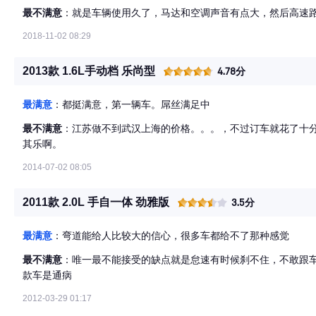
最不满意
：就是车辆使用久了，马达和空调声音有点大，然后高速路
2018-11-02 08:29
2013款 1.6L手动档 乐尚型
4.78分
最满意
：都挺满意，第一辆车。屌丝满足中
最不满意
：江苏做不到武汉上海的价格。。。，不过订车就花了十
其乐啊。
2014-07-02 08:05
2011款 2.0L 手自一体 劲雅版
3.5分
最满意
：弯道能给人比较大的信心，很多车都给不了那种感觉
最不满意
：唯一最不能接受的缺点就是怠速有时候刹不住，不敢跟车
款车是通病
2012-03-29 01:17