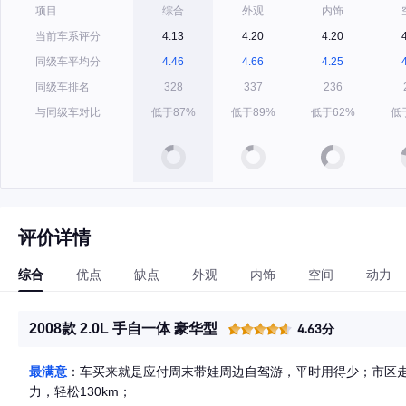
项目
综合
外观
内饰
当前车系评分
4.13
4.20
4.20
同级车平均分
4.46
4.66
4.25
同级车排名
328
337
236
与同级车对比
低于87%
低于89%
低于62%
低
评价详情
综合
优点
缺点
外观
内饰
空间
动力
2008款 2.0L 手自一体 豪华型
4.63分
最满意
：车买来就是应付周末带娃周边自驾游，平时用得少；市区
力，轻松130km；