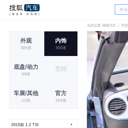
当前位置:
搜狐汽车
＞
车型
外观
内饰
305张
300张
底盘/动力
空间
69张
车展/其他
官方
11张
254张
2015款 1.2 TSI