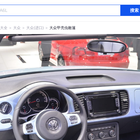
搜索
大全
＞
大众
＞
大众(进口)
＞
大众甲壳虫敞篷