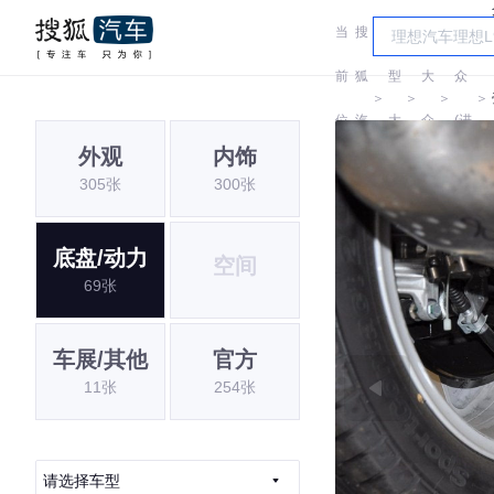
当
搜
车
大
前
狐
型
大
众
＞
＞
＞
＞
位
汽
大
众
(进
外观
内饰
置:
车
全
口)
305张
300张
底盘/动力
空间
69张
车展/其他
官方
11张
254张
请选择车型