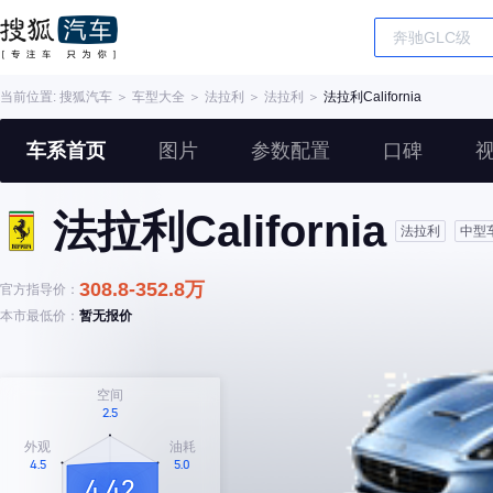
当前位置:
搜狐汽车
＞
车型大全
＞
法拉利
＞
法拉利
＞
法拉利California
车系首页
图片
参数配置
口碑
法拉利California
法拉利
中型
308.8-352.8万
官方指导价：
本市最低价：
暂无报价