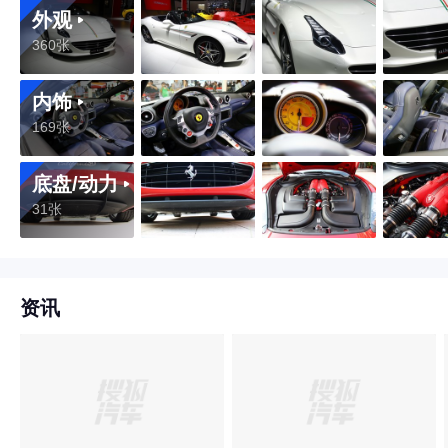
外观
360张
内饰
169张
底盘/动力
31张
资讯