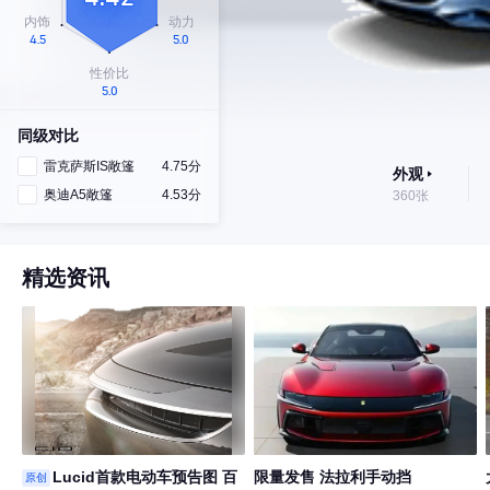
同级对比
雷克萨斯IS敞篷
4.75分
外观
奥迪A5敞篷
4.53分
360张
精选资讯
Lucid首款电动车预告图 百
限量发售 法拉利手动挡
原创