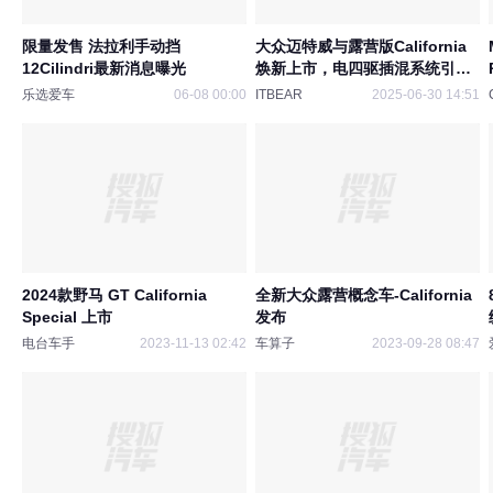
限量发售 法拉利手动挡
大众迈特威与露营版California
12Cilindri最新消息曝光
焕新上市，电四驱插混系统引领
新潮流
乐选爱车
06-08 00:00
ITBEAR
2025-06-30 14:51
2024款野马 GT California
全新大众露营概念车-California
Special 上市
发布
电台车手
2023-11-13 02:42
车算子
2023-09-28 08:47