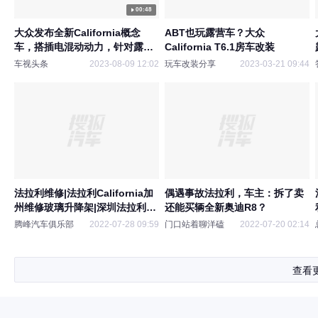
00:48
大众发布全新California概念
ABT也玩露营车？大众
车，搭插电混动动力，针对露营
California T6.1房车改装
而打造
车视头条
2023-08-09 12:02
玩车改装分享
2023-03-21 09:44
法拉利维修|法拉利California加
偶遇事故法拉利，车主：拆了卖
州维修玻璃升降架|深圳法拉利维
还能买辆全新奥迪R8？
修店
腾峰汽车俱乐部
2022-07-28 09:59
门口站着聊洋磕
2022-07-20 02:14
查看