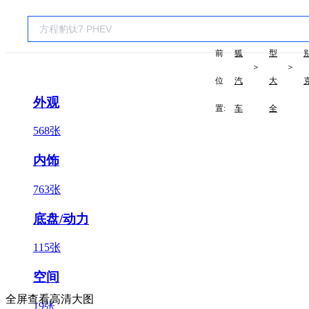
当
搜
车
前
狐
型
＞
＞
位
汽
大
外观
置:
车
全
568张
内饰
763张
底盘/动力
115张
空间
全屏查看高清大图
19张