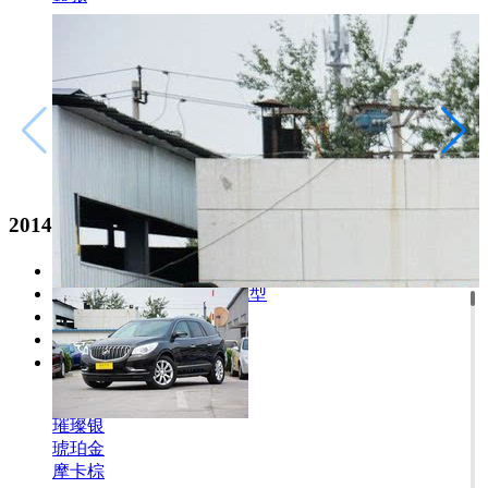
车展/其他
149张
官方
191张
2014款 3.6L 四驱智享旗舰型
2014款 3.6L 两驱精英舒适型
2014款 3.6L 四驱智享旗舰型
2010款 3.6L 精英型
2010款 3.6L 旗舰型
1/81
2008款 3.6L 旗舰型
玛瑙黑
璀璨银
琥珀金
摩卡棕