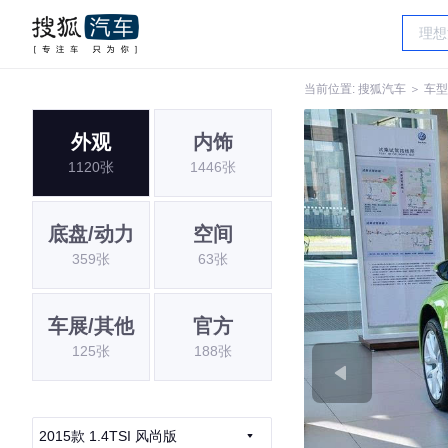
当前位置:
搜狐汽车
＞
车型
外观
内饰
1120张
1446张
底盘/动力
空间
359张
63张
车展/其他
官方
125张
188张
2015款 1.4TSI 风尚版