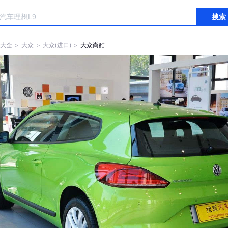
搜索
大全
＞
大众
＞
大众(进口)
＞
大众尚酷