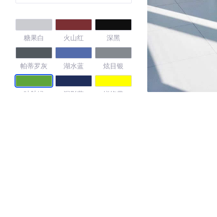
糖果白
火山红
深黑
帕蒂罗灰
湖水蓝
炫目银
叶脉绿
深影蓝
锐绚黄
4.31
·外观表现较为优秀，优于60%同级车
·内饰表现较为优秀，优于57%同级车
·空间表现较为优秀，优于60%同级车