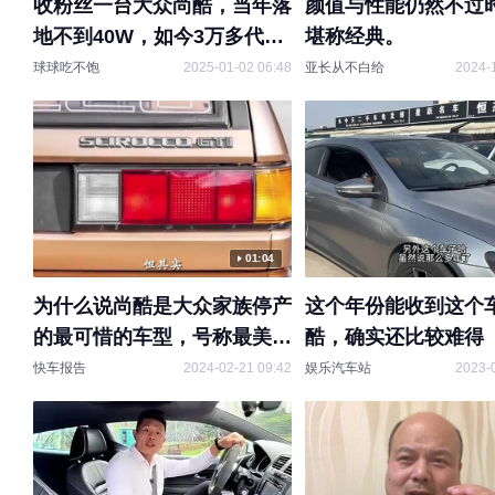
收粉丝一台大众尚酷，当年落
颜值与性能仍然不过
地不到40W，如今3万多代步
堪称经典。
不香嘛
球球吃不饱
2025-01-02 06:48
亚长从不白给
2024-
01:04
为什么说尚酷是大众家族停产
这个年份能收到这个
的最可惜的车型，号称最美双
酷，确实还比较难得
门轿跑！
快车报告
2024-02-21 09:42
娱乐汽车站
2023-