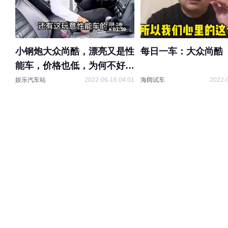
01:59
小钢炮大众尚酷，漂亮又是性
每日一车：大众尚酷
能车，价格也低，为何不好卖
呢
娱乐汽车站
2022-06-16 04:01
海阔试车
2022-