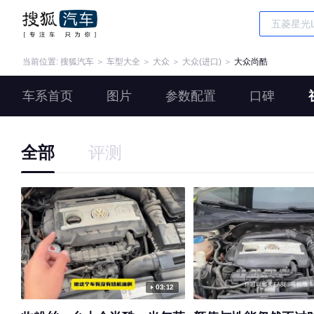
当前位置:
搜狐汽车
＞
车型大全
＞
大众
＞
大众(进口)
＞
大众尚酷
车系首页
图片
参数配置
口碑
全部
评测
03:12