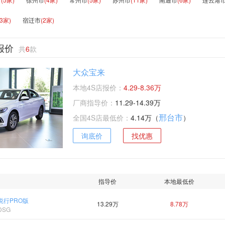
(3家)
宿迁市
(2家)
报价
共
6
款
大众宝来
本地4S店报价：
4.29-8.36万
厂商指导价：
11.29-14.39万
邢台市
全国4S店最低价：
4.14万（
）
询底价
找优惠
指导价
本地最低价
SG悦行PRO版
13.29万
8.78万
DSG