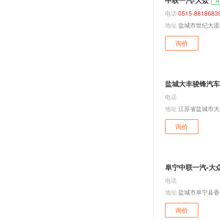
中联一汽-大众
4
Cross Santana
电话
0515-8818683
朗行
地址
盐城市世纪大道2
朗逸 两厢
询价
Polo GTI
朗境
盐城大丰骏锋汽车
朗逸新能源
电话
帕萨特领驭
地址
江苏省盐城市大
辉昂
询价
途铠
途观
途岳 EV
阜宁中联一汽-大众
一汽-大众
电话
速腾
地址
盐城市阜宁县香港
宝来
询价
高尔夫