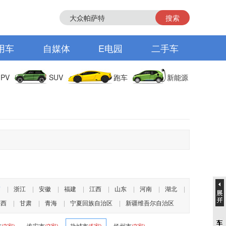
搜索
用车
自媒体
E电园
二手车
PV
SUV
跑车
新能源
苏
|
浙江
|
安徽
|
福建
|
江西
|
山东
|
河南
|
湖北
|
陕西
|
甘肃
|
青海
|
宁夏回族自治区
|
新疆维吾尔自治区
市
(3家)
淮安市
(2家)
盐城市
(5家)
扬州市
(3家)