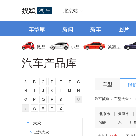
C
汽车首页
北京站
长安
车型库
长城
新闻
新车
图片
长安启源
长安凯程
微型
小型
紧凑型
长安欧尚
汽车产品库
昌河
创维汽车
A
B
C
D
E
F
G
曹操汽车
车型
报
H
I
J
K
L
M
N
成功汽车
汽车频道
>
车型大全
>
O
P
Q
R
S
T
U
橙仕
V
W
X
Y
Z
D
北京市
|
天津市
|
湖南
|
广东
|
广
大众
上汽大众
南京市
(11家)
无锡