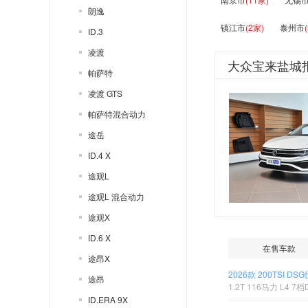
朗逸
镇江市
(2家)
泰州市
ID.3
凌渡
大众宝来盐城
帕萨特
凌渡 GTS
帕萨特混合动力
途岳
ID.4 X
途观L
途观L 混合动力
途观X
ID.6 X
在售车款
途昂X
2026款 200TSI D
途昂
1.2T 116马力 L4 7档
ID.ERA 9X