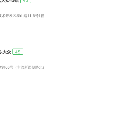
大众4S店
4S
术开发区泰山路11-6号1幢
-大众
4S
空路66号（车管所西侧路北）