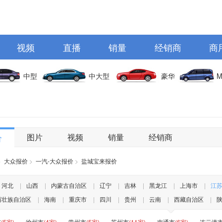
视频
直播
销量
经销商
商
中型
中大型
豪华
M
图片
视频
销量
经销商
价
>
大众报价
>
一汽-大众报价
>
盐城宝来报价
河北
|
山西
|
内蒙古自治区
|
辽宁
|
吉林
|
黑龙江
|
上海市
|
江
西壮族自治区
|
海南
|
重庆市
|
四川
|
贵州
|
云南
|
西藏自治区
|
市
(5家)
徐州市
(4家)
常州市
(5家)
苏州市
(11家)
南通市
(6家)
连云港