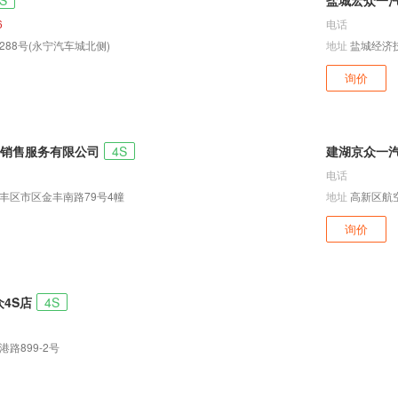
S
盐城宏众一汽
6
电话
88号(永宁汽车城北侧)
地址
盐城经济技
询价
销售服务有限公司
4S
建湖京众一汽
电话
丰区市区金丰南路79号4幢
地址
高新区航
询价
4S店
4S
路899-2号