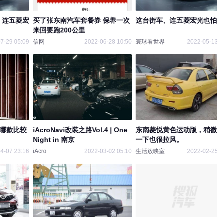
、连五菱宏
买了张东南汽车套餐券 保养一次
这台街车、连五菱宏光也怕
来回要跑200公里
7-29 05:09
信网
2022-06-28 10:50
寰球看世界
2022-05-13
3哪款比较
iAcroNavi改装之路Vol.4 | One
东南菱悦黄色运动版，稍微
Night in 南京
一下也很拉风。
4-07 23:16
iAcro
2022-03-02 05:10
生活放映室
2022-02-25