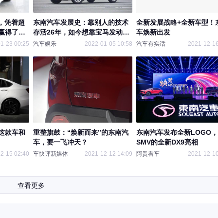
，凭着超
东南汽车发展史：靠别人的技术
全新发展战略+全新车型！
赢得了不
存活26年，如今想靠宝马发动机
车焕新出发
翻身
1-23 00:25
汽车娱乐
2022-01-05 10:58
汽车有实话
2021-12-16
这款车和
重整旗鼓：“焕新而来”的东南汽
东南汽车发布全新LOGO
车，要一飞冲天？
SMV的全新DX9亮相
2-15 02:40
车快评新媒体
2021-12-12 14:09
阿贵看车
2021-12-10
查看更多