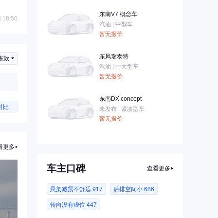
东南V7 概念车
 18:50
汽油 | 中型车
暂无报价
东风瑞泰特
售款
汽油 | 中大型车
暂无报价
东南DX concept
对比
未发布 | 紧凑型车
暂无报价
看更多
车主口碑
查看更多
悬架减震不舒适 917
后排空间小 686
转向没有虚位 447