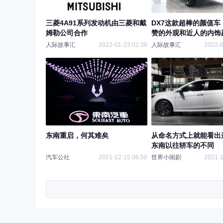
三菱4A91系列发动机由三菱和戴
DX7这款超棒的颜值车
姆勒公司合作
赞的外观和近人的内饰
少的消费者喜欢
人际故事汇
2022-01-23 02:38
人际故事汇
2022-0
东南重启，何其难矣
从命名方式上就能看出
东南以往轿车的不同
汽车公社
2021-12-15 06:58
世界小闹剧
2021-1