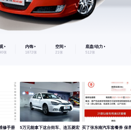
观
内饰
空间
底盘/动力
90张
1872张
21张
512张
列维修手册
5万元能拿下这台街车、连五菱宏
买了张东南汽车套餐券 保