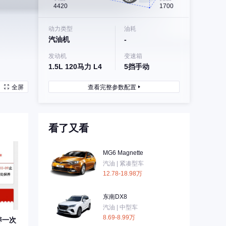
4420
1700
动力类型
油耗
汽油机
-
发动机
变速箱
1.5L 120马力 L4
5挡手动
全屏
查看完整参数配置
看了又看
MG6 Magnette
汽油 | 紧凑型车
12.78-18.98万
东南DX8
汽油 | 中型车
8.69-8.99万
养一次