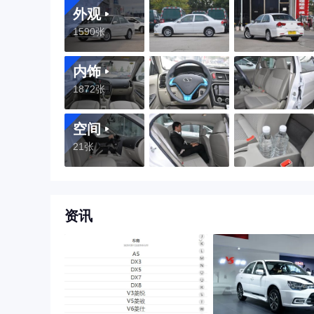
外观
1590张
内饰
1872张
空间
21张
资讯