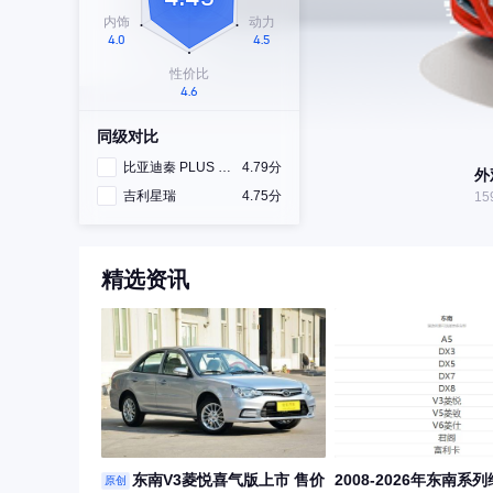
同级对比
比亚迪秦 PLUS DM-i
4.79分
外
吉利星瑞
4.75分
15
精选资讯
东南V3菱悦喜气版上市 售价
2008-2026年东南系
原创