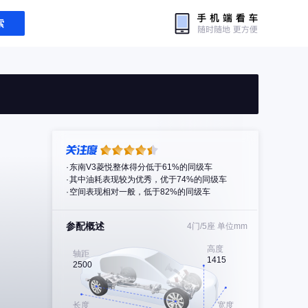
索
东南V3菱悦整体得分低于61%的同级车
其中油耗表现较为优秀，优于74%的同级车
空间表现相对一般，低于82%的同级车
参配概述
4门/5座
单位mm
高度
轴距
1415
2500
长度
宽度