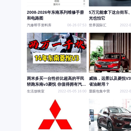
2008-2026年东南系列维修手册
5万元能拿下这台街车
和电路图
光也怕它
汽修帮手资料库
06-26 07:53
世界国际汇
2022-0
两米多买一台性价比超高的平民
威驰，远景以及菱悦V
轿跑东南v3菱悦 你值得拥有汽车
省油耐用？
人共创计划 二手车 好车不等人
生活放映室
2022-05-05 16:00
显眼包集中营
2022-0
万福车业后援号