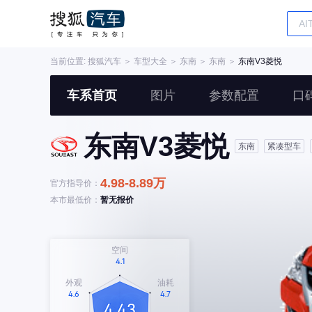
当前位置:
搜狐汽车
＞
车型大全
＞
东南
＞
东南
＞
东南V3菱悦
车系首页
图片
参数配置
口
东南V3菱悦
东南
紧凑型车
4.98-8.89万
官方指导价：
本市最低价：
暂无报价