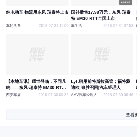
02:04
纯电动车 物流用东风 瑞泰特上市
国补后售17.98万元，东风·瑞泰
特 EM30-RTT全国上市
车轮头条
2018-07-31 11:00
车生活
2018-07-31 07:53
【本地车讯】耀世登临，不同凡
Lyft聘用前特斯拉高管；福特蒙
响——东风·瑞泰特 EM30-RTT
迪欧-致胜召回|汽车经理人
全国上市发布会在西安隆重举
西安车展
2018-07-30 09:32
AMV汽车经理人协会
2018-07-30 08:46
行，国补后售价17.98万元
查看