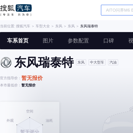
当前位置:
搜狐汽车
＞
车型大全
＞
东风
＞
东风
＞
东风瑞泰特
车系首页
图片
参数配置
口碑
东风瑞泰特
东风
中大型车
汽油
暂无报价
官方指导价：
本市最低价：
暂无报价