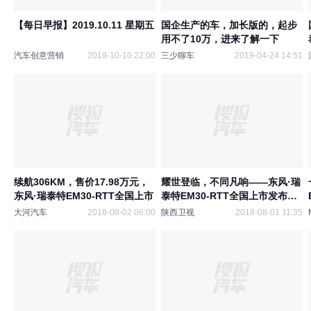
【每日早报】2019.10.11 星期五
国企生产的车，加长版的，起步
用不了10万，进来了解一下
汽车创意营销
2019-10-10 22:00
三少聊车
2019-04-24 14:51
续航306KM，售价17.98万元，
耀世登临，不同凡响——东风·瑞
东风·瑞泰特EM30-RTT全国上市
泰特EM30-RTT全国上市发布会
隆重举行
大河汽车
2018-08-02 06:00
陕西卫视
2018-08-01 11:35