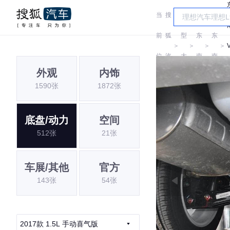
当
搜
车
前
狐
型
东
东
＞
＞
＞
＞
位
汽
大
南
南
外观
内饰
置:
车
全
1590张
1872张
底盘/动力
空间
512张
21张
车展/其他
官方
143张
54张
2017款 1.5L 手动喜气版