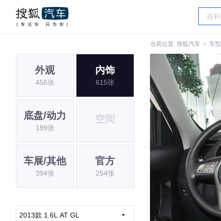
当前位置:
搜狐汽车
＞
车型
外观
内饰
456张
615张
底盘/动力
空间
189张
车展/其他
官方
394张
254张
2013款 1.6L AT GL