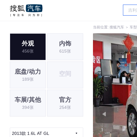
当前位置:
搜狐汽车
＞
车型
外观
内饰
456张
615张
底盘/动力
空间
189张
车展/其他
官方
394张
254张
2013款 1.6L AT GL