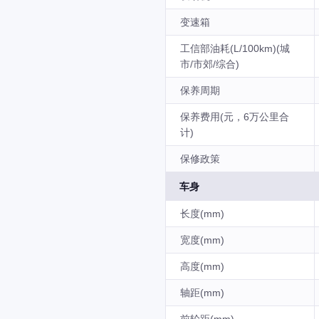
变速箱
工信部油耗(L/100km)(城
市/市郊/综合)
保养周期
保养费用(元，6万公里合
计)
保修政策
车身
长度(mm)
宽度(mm)
高度(mm)
轴距(mm)