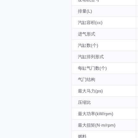
排量(L)
汽缸容积(cc)
进气形式
汽缸数(个)
汽缸排列形式
每缸气门数(个)
气门结构
最大马力(ps)
压缩比
最大功率(kW/rpm)
最大扭矩(N·m/rpm)
燃料