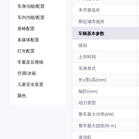
车身功能/配置
本市最低价
车内功能/配置
附近城市低价
座椅配置
车辆基本参数
多媒体配置
级别
灯光配置
上市时间
车窗及后视镜
车身形式
空调/冰箱
长x宽x高(mm)
儿童安全装置
轴距(mm)
颜色
动力类型
整车最大功率(kW)
整车最大扭矩(N·m)
发动机