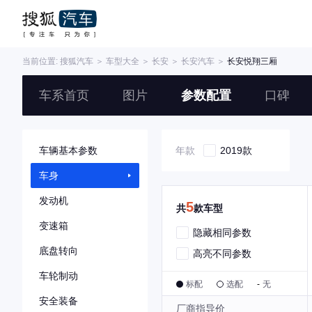
当前位置:
搜狐汽车
＞
车型大全
＞
长安
＞
长安汽车
＞
长安悦翔三厢
车系首页
图片
参数配置
口碑
车辆基本参数
年款
2019款
车身
发动机
5
共
款车型
变速箱
隐藏相同参数
底盘转向
高亮不同参数
车轮制动
标配
选配
-
无
安全装备
厂商指导价