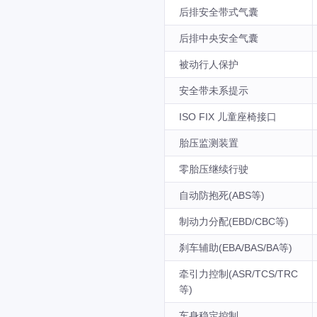
后排安全带式气囊
后排中央安全气囊
被动行人保护
安全带未系提示
ISO FIX 儿童座椅接口
胎压监测装置
零胎压继续行驶
自动防抱死(ABS等)
制动力分配(EBD/CBC等)
刹车辅助(EBA/BAS/BA等)
牵引力控制(ASR/TCS/TRC
等)
车身稳定控制