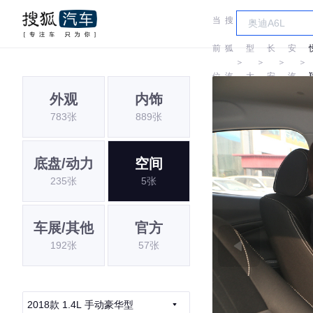
当
搜
车
长
前
狐
型
长
安
＞
＞
＞
＞
位
汽
大
安
汽
外观
内饰
置:
车
全
车
783张
889张
底盘/动力
空间
235张
5张
车展/其他
官方
192张
57张
2018款 1.4L 手动豪华型