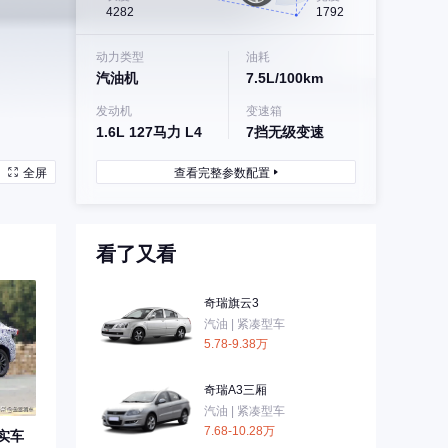
4282
1792
动力类型
油耗
汽油机
7.5L/100km
发动机
变速箱
1.6L 127马力 L4
7挡无级变速
全屏
查看完整参数配置
看了又看
奇瑞旗云3
汽油 | 紧凑型车
5.78-9.38万
奇瑞A3三厢
汽油 | 紧凑型车
7.68-10.28万
实车