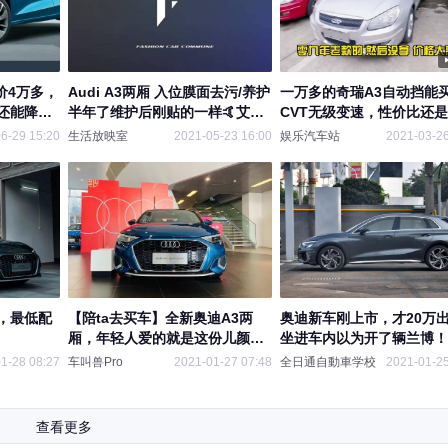
价4万多，
Audi A3两厢 入位膜面去污/养护
一万多的奇瑞A3自动挡能
还能降
半年了维护后刚贴的一样🤙艾利
CVT无级变速，性价比还
丹尼森 陶瓷黑撸车日常 下集
错的
6-29 15:20
生活放映室
2021-05-23 16:00
娱乐汽车站
2021-03-26
，最低配
【陪ta去买车】全新奥迪A3两
奥迪新车刚上市，才20万
厢，年轻人爱的就是这份儿颜值
坐进车内以为开了辆兰博！
炸裂！
1-28 08:27
车叫兽Pro
2021-01-27 07:48
全日通自動車学校
2021-01-25
查看更多