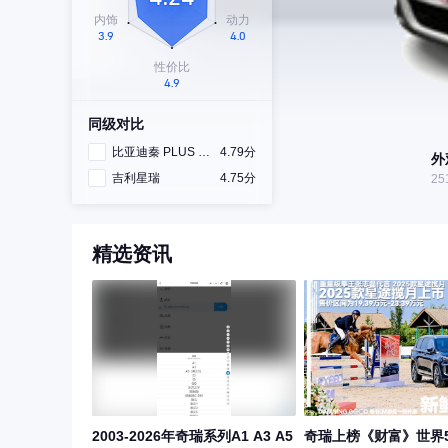
同级对比
比亚迪秦 PLUS DM-i
4.79分
外
吉利星瑞
4.75分
25
精选资讯
2003-2026年奇瑞系列A1 A3 A5
奇瑞上榜《财富》世界5