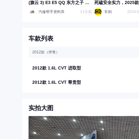
(旗云 3) E3 E5 QQ 东方之子 探
死磕安全实力，2025
索 06 探索 06C-DM原厂维修手
上市
汽修帮手资料库
13天前
车则
2024-0
册电路图资料、维修资料、汽修
资料库、正时资料、螺丝扭力
车款列表
2012款（停售）
2012款 1.6L CVT 进取型
2012款 1.6L CVT 尊贵型
实拍大图