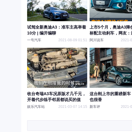
试驾全新奥迪A3：准车主高举着
上市5个月，奥迪A3降
10分 | 编开编聊
标配主动刹车，网友：
吗？
一号汽车
2021-08-09 01:51
阿川说车
2021-0
04:19
收台奇瑞A3车况原版才几千元，
这台刚上市的重磅新车
开着代步练手邻居都说买的值
也很香
娱乐汽车站
2021-03-07 14:15
新车评
2021-0