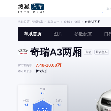
当前位置:
搜狐汽车
＞
车型大全
＞
奇瑞
＞
奇瑞
＞
奇瑞A3两厢
车系首页
图片
参数配置
口
奇瑞A3两厢
奇瑞
紧凑型车
7.48-10.08万
官方指导价：
本市最低价：
暂无报价