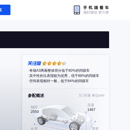
索
奇瑞A3两厢整体得分低于80%的同级车
其中性价比表现较为优秀，优于88%的同级车
空间表现相对一般，低于84%的同级车
参配概述
5门/5座
单位mm
高度
轴距
1467
2550
长度
宽度