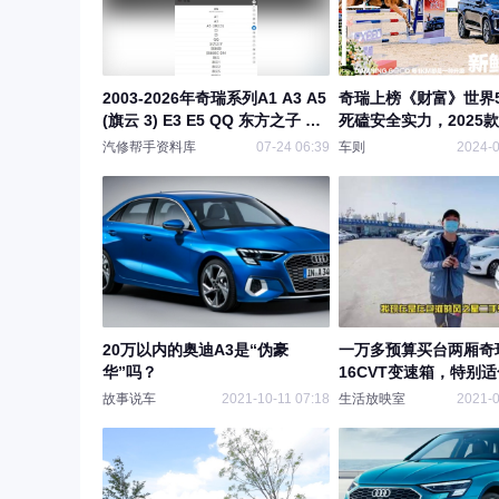
2003-2026年奇瑞系列A1 A3 A5
奇瑞上榜《财富》世界5
(旗云 3) E3 E5 QQ 东方之子 探
死磕安全实力，2025
索 06 探索 06C-DM原厂维修手
上市
汽修帮手资料库
07-24 06:39
车则
2024-0
册电路图资料、维修资料、汽修
资料库、正时资料、螺丝扭力
20万以内的奥迪A3是“伪豪
一万多预算买台两厢奇
华”吗？
16CVT变速箱，特别
步
故事说车
2021-10-11 07:18
生活放映室
2021-0