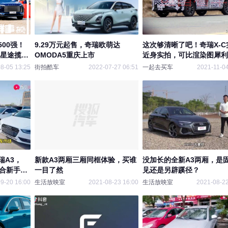
00强！
9.29万元起售，奇瑞欧萌达
这次够清晰了吧！奇瑞X-C
款星途揽月
OMODA5重庆上市
近身实拍，可比渲染图犀利
8-05 13:25
街拍酷车
2022-07-27 06:51
一起去买车
2021-11-04
瑞A3，
新款A3两厢三厢同框体验，买谁
没加长的全新A3两厢，是
适合新手代
一目了然
见还是另辟蹊径？
9-20 16:00
生活放映室
2021-08-23 16:00
生活放映室
2021-08-22