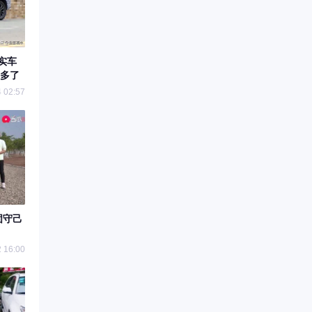
实车
多了
 02:57
固守己
 16:00