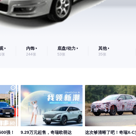
观
内饰
底盘/动力
其他
1张
244张
53张
35张
00强！
9.29万元起售，奇瑞欧萌达
这次够清晰了吧！奇瑞X-C