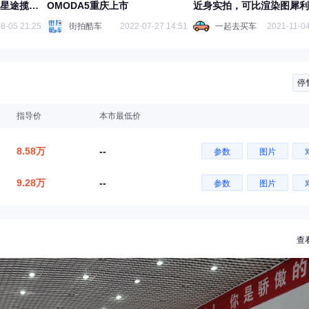
款星途揽月
OMODA5重庆上市
近身实拍，可比渲染图犀利
8-05 21:25
街拍酷车
2022-07-27 14:51
一起去买车
2021-11-04
停
指导价
本市最低价
8.58万
--
参数
图片
9.28万
--
参数
图片
查