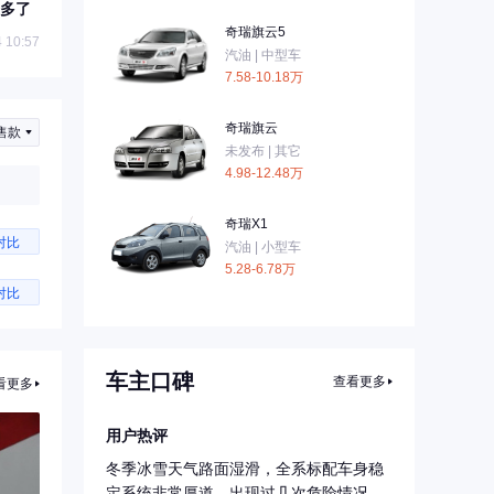
多了
奇瑞旗云5
 10:57
汽油 | 中型车
7.58-10.18万
奇瑞旗云
售款
未发布 | 其它
4.98-12.48万
奇瑞X1
对比
汽油 | 小型车
5.28-6.78万
对比
车主口碑
查看更多
看更多
用户热评
冬季冰雪天气路面湿滑，全系标配车身稳
定系统非常厚道，出现过几次危险情况，