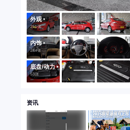
外观
251张
内饰
244张
底盘/动力
53张
资讯