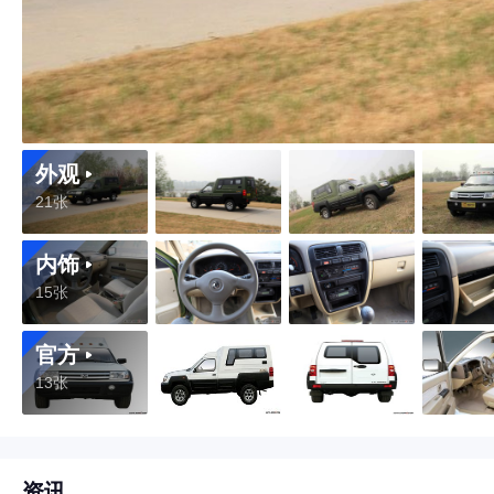
外观
21张
内饰
15张
官方
13张
资讯