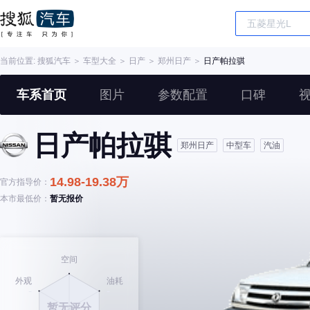
当前位置:
搜狐汽车
＞
车型大全
＞
日产
＞
郑州日产
＞
日产帕拉骐
车系首页
图片
参数配置
口碑
日产帕拉骐
郑州日产
中型车
汽油
14.98-19.38万
官方指导价：
本市最低价：
暂无报价