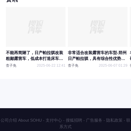
不能再简陋了，日产帕拉骐改装
非常适合改装露营车的车型-郑州
粗鄙露营车，低成本打造床车旅
日产帕拉骐，具有综合性优势，
行，干就完了
可惜现在这种车很稀少了
杳子免
2025-06-22 12:41
杳子免
2025-06-07 01:29
公司介绍 About SOHU
-
支付中心
-
搜狐招聘
-
广告服务
-
隐私政策
-
联
系方式