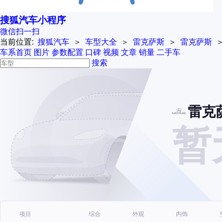
搜狐汽车小程序
微信扫一扫
当前位置:
搜狐汽车
＞
车型大全
＞
雷克萨斯
＞
雷克萨斯
车系首页
图片
参数配置
口碑
视频
文章
销量
二手车
搜索
雷克
暂
项目
综合
外观
内饰