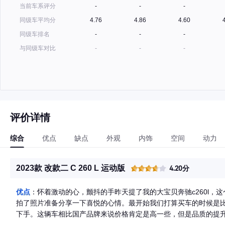
当前车系评分
-
-
-
同级车平均分
4.76
4.86
4.60
同级车排名
-
-
-
与同级车对比
-
-
-
评价详情
综合
优点
缺点
外观
内饰
空间
动力
2023款 改款二 C 260 L 运动版
4.20分
优点
：怀着激动的心，颤抖的手昨天提了我的大宝贝奔驰c260l，
拍了照片准备分享一下喜悦的心情。最开始我们打算买车的时候是
下手。这辆车相比国产品牌来说价格肯定是高一些，但是品质的提