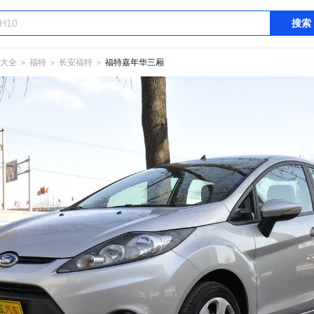
搜索
大全
＞
福特
＞
长安福特
＞
福特嘉年华三厢