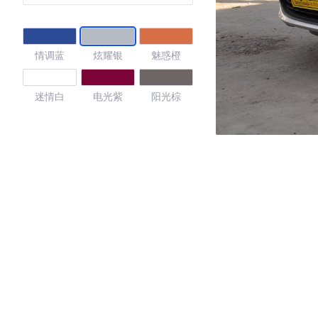
情调蓝
炫耀银
魅惑橙
迷情白
电光紫
阳光棕
4.16
·外观表现一般，低于57%同级车
·内饰表现一般，低于65%同级车
·空间表现一般，低于72%同级车