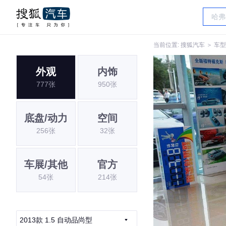
当前位置:
搜狐汽车
＞
车型
外观
内饰
777张
950张
底盘/动力
空间
256张
32张
车展/其他
官方
54张
214张
2013款 1.5 自动品尚型