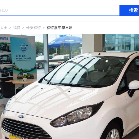
搜索
大全
＞
福特
＞
长安福特
＞
福特嘉年华三厢