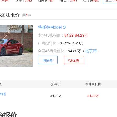
 S湛江报价
共
1
款
特斯拉Model S
本地4S店报价：
84.29-84.29万
厂商指导价：
84.29-84.29万
北京市
全国4S店最低价：
84.29万（
）
询底价
找优惠
款
指导价
本地最低价
驱动版
84.29万
84.29万
商报价