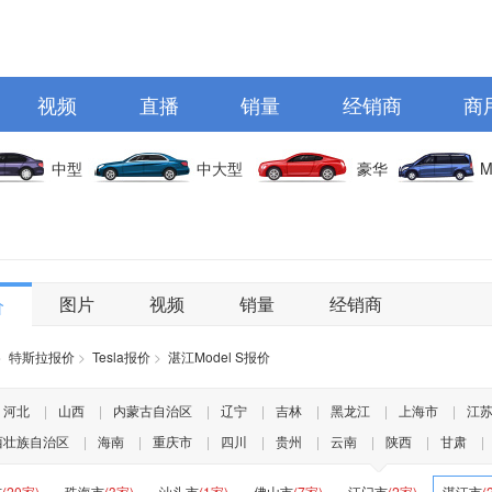
视频
直播
销量
经销商
商
中型
中大型
豪华
M
图片
视频
销量
经销商
价
>
特斯拉报价
>
Tesla报价
>
湛江Model S报价
河北
|
山西
|
内蒙古自治区
|
辽宁
|
吉林
|
黑龙江
|
上海市
|
江
西壮族自治区
|
海南
|
重庆市
|
四川
|
贵州
|
云南
|
陕西
|
甘肃
|
市
(20家)
珠海市
(3家)
汕头市
(1家)
佛山市
(7家)
江门市
(2家)
湛江市
(