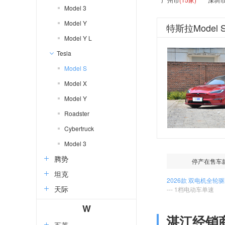
Model 3
Model Y
特斯拉Model
Model Y L
Tesla
Model S
Model X
Model Y
Roadster
Cybertruck
Model 3
腾势
停产在售车
坦克
2026款 双电机全轮
天际
--- 1档电动车单速
W
湛江经销