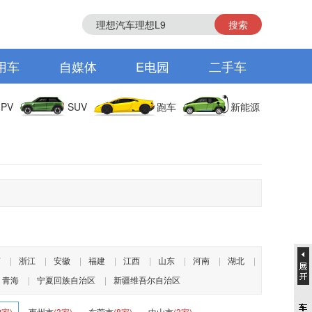
搜索
用车
自媒体
E电园
二手车
PV
SUV
跑车
新能源
苏
|
浙江
|
安徽
|
福建
|
江西
|
山东
|
河南
|
湖北
|
青海
|
宁夏回族自治区
|
新疆维吾尔自治区
2家)
惠州市
(3家)
东莞市
(8家)
中山市
(3家)