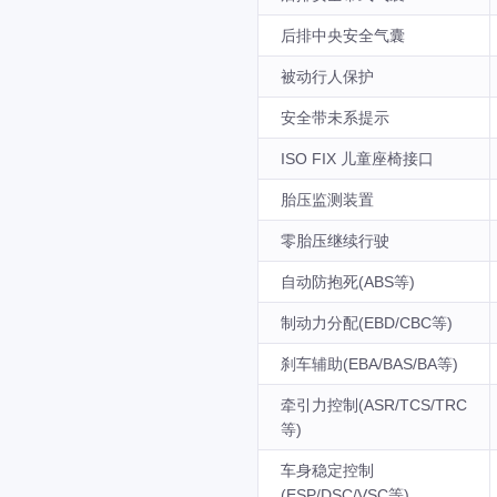
后排中央安全气囊
被动行人保护
安全带未系提示
ISO FIX 儿童座椅接口
胎压监测装置
零胎压继续行驶
自动防抱死(ABS等)
制动力分配(EBD/CBC等)
刹车辅助(EBA/BAS/BA等)
牵引力控制(ASR/TCS/TRC
等)
车身稳定控制
(ESP/DSC/VSC等)