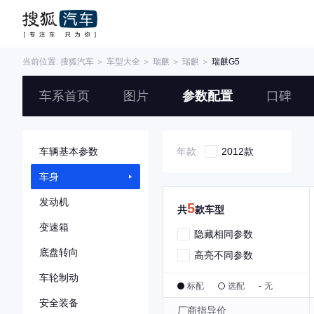
当前位置:
搜狐汽车
＞
车型大全
＞
瑞麒
＞
瑞麒
＞
瑞麒G5
车系首页
图片
参数配置
口碑
车辆基本参数
年款
2012款
车身
发动机
5
共
款车型
变速箱
隐藏相同参数
底盘转向
高亮不同参数
车轮制动
标配
选配
-
无
安全装备
厂商指导价