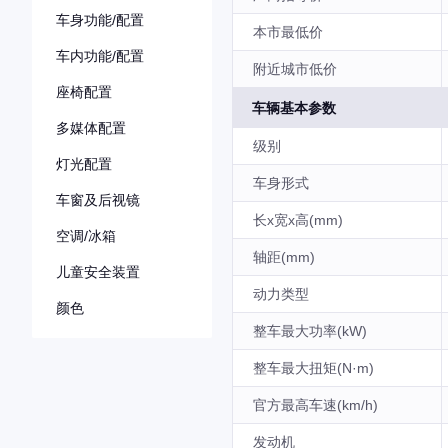
车身功能/配置
本市最低价
车内功能/配置
附近城市低价
座椅配置
车辆基本参数
多媒体配置
级别
灯光配置
车身形式
车窗及后视镜
长x宽x高(mm)
空调/冰箱
轴距(mm)
儿童安全装置
动力类型
颜色
整车最大功率(kW)
整车最大扭矩(N·m)
官方最高车速(km/h)
发动机