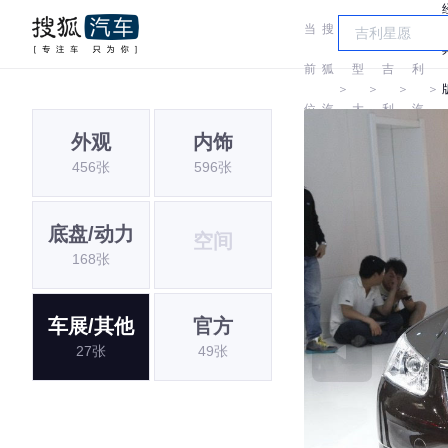
当
搜
车
吉
前
狐
型
吉
利
＞
＞
＞
＞
位
汽
大
利
汽
外观
内饰
置:
车
全
车
456张
596张
底盘/动力
空间
168张
车展/其他
官方
27张
49张