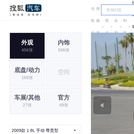
当
搜
车
吉
前
狐
型
吉
利
＞
＞
＞
＞
位
汽
大
利
汽
外观
内饰
置:
车
全
车
456张
596张
底盘/动力
空间
168张
车展/其他
官方
27张
49张
2009款 1.8L 手动 尊贵型