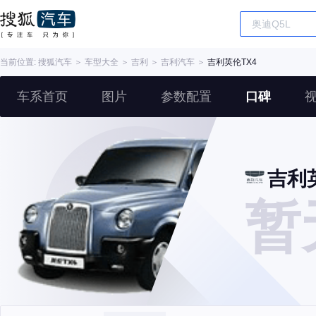
当前位置:
搜狐汽车
＞
车型大全
＞
吉利
＞
吉利汽车
＞
吉利英伦TX4
车系首页
图片
参数配置
口碑
吉利
暂