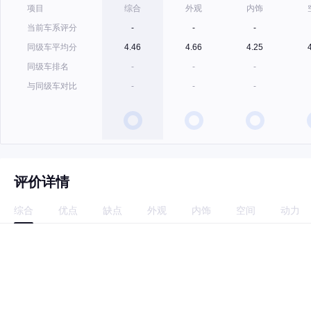
项目
综合
外观
内饰
当前车系评分
-
-
-
同级车平均分
4.46
4.66
4.25
同级车排名
-
-
-
与同级车对比
-
-
-
评价详情
综合
优点
缺点
外观
内饰
空间
动力