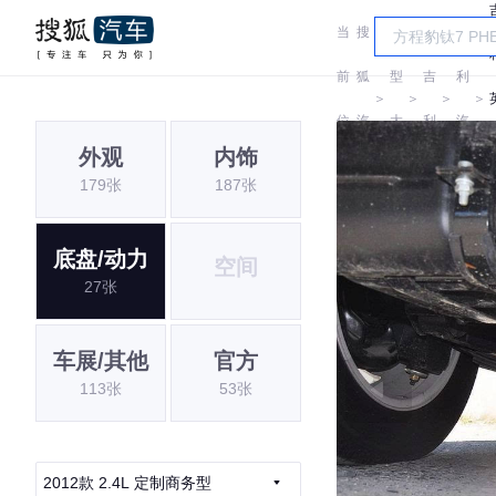
当
搜
车
吉
前
狐
型
吉
利
＞
＞
＞
＞
位
汽
大
利
汽
外观
内饰
置:
车
全
车
179张
187张
底盘/动力
空间
27张
车展/其他
官方
113张
53张
2012款 2.4L 定制商务型