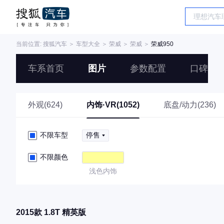
当前位置:
搜狐汽车
＞
车型大全
＞
荣威
＞
荣威
＞
荣威950
车系首页
图片
参数配置
口碑
外观(624)
内饰·VR(1052)
底盘/动力(236)
不限车型
停售
不限颜色
浅色内饰
2015款 1.8T 精英版