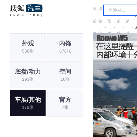
当
搜
车
前
狐
型
荣
荣
＞
＞
＞
＞
位
汽
大
威
威
外观
内饰
置:
车
全
538张
678张
底盘/动力
空间
193张
16张
车展/其他
官方
179张
7张