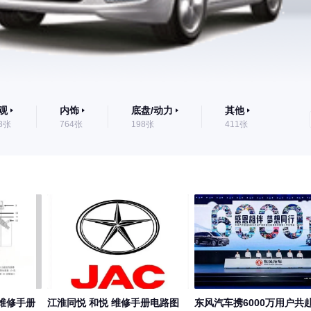
观
内饰
底盘/动力
其他
3张
764张
198张
411张
列维修手册
江淮同悦 和悦 维修手册电路图
东风汽车携6000万用户共