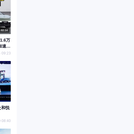
02:14
.6万
加速
 09:23
赴和悦
 08:40