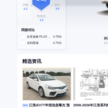
同级对比
比亚迪秦 PLUS DM-i
4.79分
外
吉利星瑞
4.75分
65
精选资讯
江淮iEV7T申报信息曝光 预
2008-2026年江淮系
原创