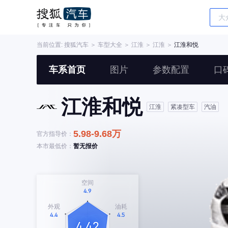
当前位置:
搜狐汽车
＞
车型大全
＞
江淮
＞
江淮
＞
江淮和悦
车系首页
图片
参数配置
口
江淮和悦
江淮
紧凑型车
汽油
5.98-9.68万
官方指导价：
本市最低价：
暂无报价