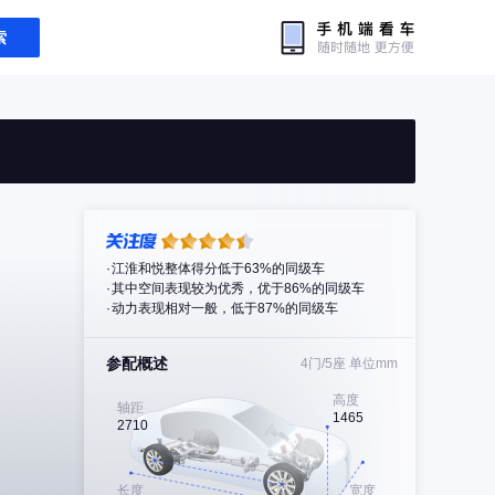
索
江淮和悦整体得分低于63%的同级车
其中空间表现较为优秀，优于86%的同级车
动力表现相对一般，低于87%的同级车
参配概述
4门/5座
单位mm
高度
轴距
1465
2710
长度
宽度