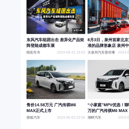
01:44
东风汽车组团出击 差异化产品矩
8月3日，泉州首家北
阵登陆成都车展
准的品牌形象店 泉州
开业
睛彩车市
2024-08-31 16:03
大泉州汽车那些事
2024-0
售价14.58万元 广汽传祺M6
“小家庭”MPV优选！聊聊
MAX正式上市
万的广汽传祺M6 MAX
搜狐汽车
2024-06-02 03:56
潮畔汽车
2024-0