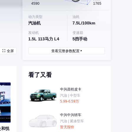
4590
1765
动力类型
油耗
汽油机
7.5L/100km
发动机
变速箱
1.5L 113马力 L4
5挡手动
全屏
查看完整参数配置
看了又看
中兴昌铃皮卡
汽油 | 中型车
5.99-6.59万
中兴中兴轿车
汽油 | 紧凑型车
暂无报价
赴和悦