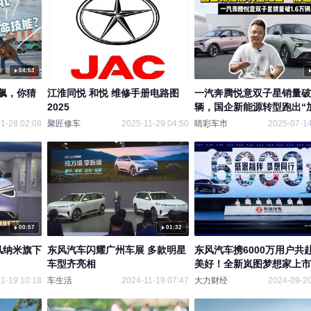
04:53
飙，你猜
江淮同悦 和悦 维修手册电路图
一汽奔腾悦意双子星销量破1
2025
辆，国企新能源转型跑出“
度”
1-28 02:08
聚匠修车
2025-11-29 04:50
睛彩车市
2025-07-14
00:57
01:32
风纳米旗下
东风汽车闪耀广州车展 多款明星
东风汽车携6000万用户共
车型齐亮相
美好！全新岚图梦想家上市
1-19 10:18
车生活
2024-11-19 07:47
大力财经
2024-09-20