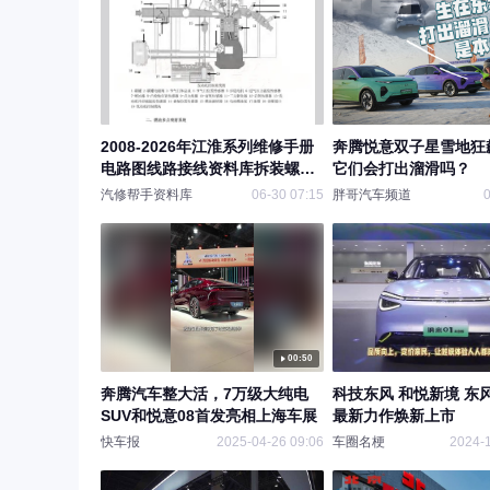
2008-2026年江淮系列维修手册
奔腾悦意双子星雪地狂
电路图线路接线资料库拆装螺丝
它们会打出溜滑吗？
扭力故障诊断保险丝图解模块分
汽修帮手资料库
06-30 07:15
胖哥汽车频道
0
布针脚定义发动机大修正时车身
内外饰拆装教程步骤继电器图纸
00:50
奔腾汽车整大活，7万级大纯电
科技东风 和悦新境 东
SUV和悦意08首发亮相上海车展
最新力作焕新上市
快车报
2025-04-26 09:06
车圈名梗
2024-1