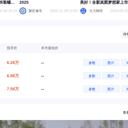
拆装螺丝
2025
美好！全新岚图梦想家上市
解模块分
6-30 15:15
聚匠修车
2025-11-29 12:50
大力财经
2024-09-20
正时车身
电器图纸
停
指导价
本市最低价
6.28万
--
参数
图片
6.88万
--
参数
图片
7.58万
--
参数
图片
查