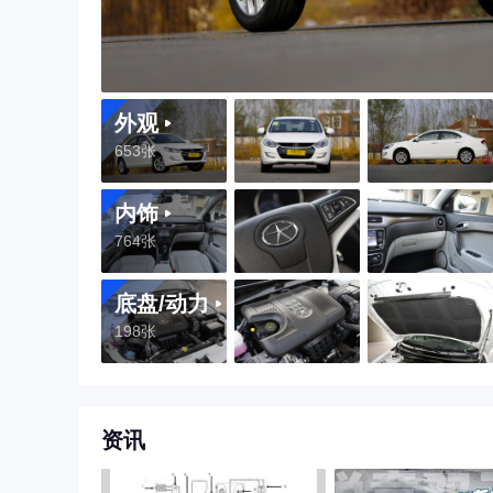
外观
653张
内饰
764张
底盘/动力
198张
资讯