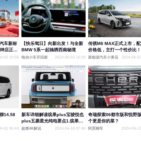
京汽车新标
【快乐驾日】向新出发！与全新
传祺M6 MAX正式上市，
中绅店正式
BMW 5系一起驰骋西南秘境
价格低，主打一个性价比！
8-05 10:56
电动小车开回家
2024-06-03 10:20
新能源汽车小黄花
2024-06-03
11:17
14.58
新车详细解读缤果plus宝骏悦也
奇瑞探索06都市版和悦野
plus五菱星光纯电要点1.缤果
个更是你的菜？
plus和悦也plus都是四座。2.网
6-01 00:44
超燃4K解说
2024-04-16 07:48
阿昊聊车
2024-04-13
传缤果plus500+公里，悦也
plus400+公里。3.星光纯电要来