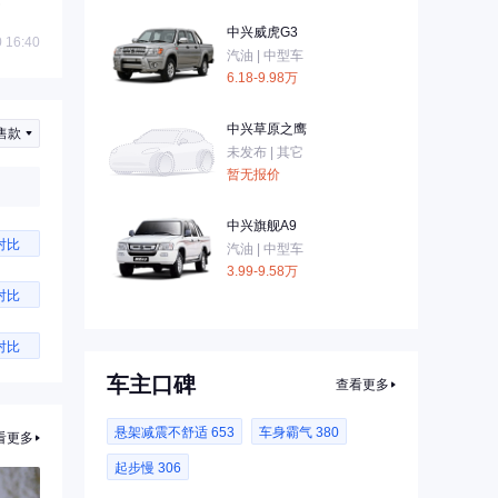
中兴威虎G3
 16:40
汽油 | 中型车
6.18-9.98万
中兴草原之鹰
售款
未发布 | 其它
暂无报价
中兴旗舰A9
对比
汽油 | 中型车
3.99-9.58万
对比
对比
车主口碑
查看更多
悬架减震不舒适 653
车身霸气 380
看更多
起步慢 306