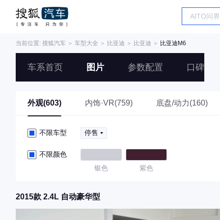
当前位置:
搜狐汽车
＞
车型大全
＞
比亚迪
＞
比亚迪
＞
比亚迪M6
车系首页
图片
参数配置
口碑
外观(603)
内饰·VR(759)
底盘/动力(160)
不限车型
停售
不限颜色
银色
紫色
2015款 2.4L 自动豪华型